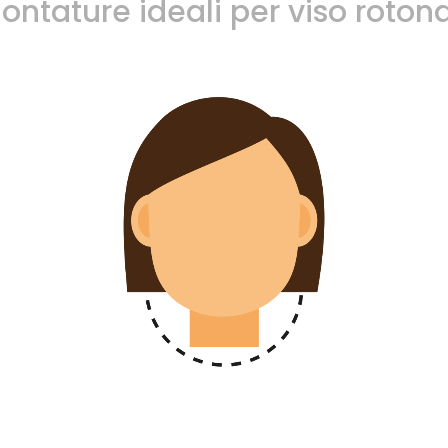
ontature ideali per viso roton