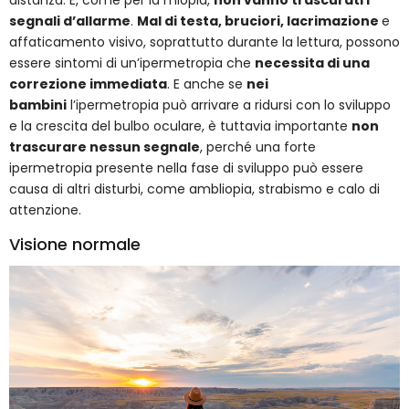
distanza. E, come per la miopia,
non vanno trascurati i
segnali d’allarme
.
Mal di testa, bruciori, lacrimazione
e
affaticamento visivo, soprattutto durante la lettura, possono
essere sintomi di un’ipermetropia che
necessita di una
correzione immediata
. E anche se
nei
bambini
l’ipermetropia può arrivare a ridursi con lo sviluppo
e la crescita del bulbo oculare, è tuttavia importante
non
trascurare nessun segnale
, perché una forte
ipermetropia presente nella fase di sviluppo può essere
causa di altri disturbi, come ambliopia, strabismo e calo di
attenzione.
Visione normale