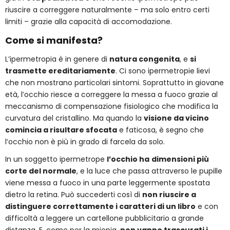
riuscire a correggere naturalmente – ma solo entro certi
limiti – grazie alla capacità di accomodazione.
Come si manifesta?
L’ipermetropia è in genere di
natura congenita
, e
si
trasmette ereditariamente
.
Ci sono ipermetropie lievi
che non mostrano particolari sintomi. Soprattutto in giovane
età, l’occhio riesce a correggere la messa a fuoco grazie al
meccanismo di compensazione fisiologico che modifica la
curvatura del cristallino. Ma quando la
visione da vicino
comincia a risultare sfocata
e faticosa, è segno che
l’occhio non è più in grado di farcela da solo.
In un soggetto ipermetrope
l’occhio ha
dimensioni più
corte del normale
, e la luce che passa attraverso le pupille
viene messa a fuoco in una parte leggermente spostata
dietro la retina. Può succederti così di
non riuscire a
distinguere correttamente i caratteri di un libro
e con
difficoltà a leggere un cartellone pubblicitario a grande