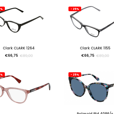
5%
- 25%
SCOPRI
SCOPRI
Clark CLARK 1264
Clark CLARK 1155
€
66,75
€
66,75
€
89,00
€
89,00
5%
- 25%
SCOPRI
Polaroid Pld 4086/s