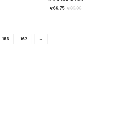
€
66,75
€
89,00
166
167
→