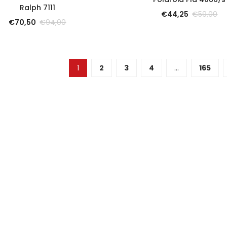
SCOPRI
Ralph 7111
€
44,25
€
59,00
€
70,50
€
94,00
1
2
3
4
…
165