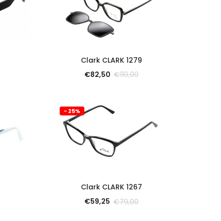
SCOPRI
Clark CLARK 1279
€
82,50
€
110,00
- 25%
SCOPRI
Clark CLARK 1267
€
59,25
€
79,00