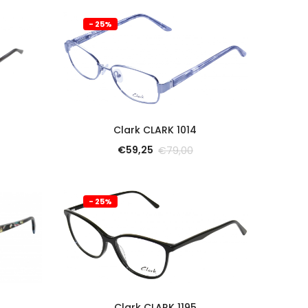
- 25%
SCOPRI
Clark CLARK 1014
€
59,25
€
79,00
- 25%
SCOPRI
Clark CLARK 1195