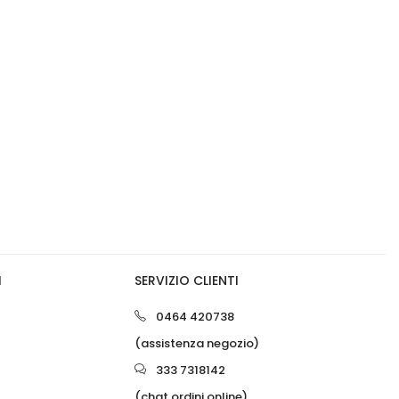
0
I
SERVIZIO CLIENTI
0
0464 420738
(assistenza negozio)
333 7318142
(chat ordini online)