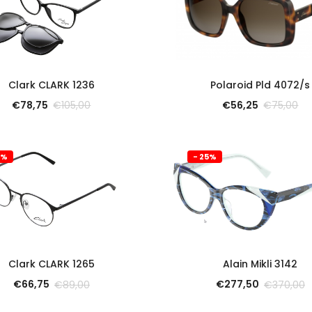
SCOPRI
SCOPRI
Clark CLARK 1236
Polaroid Pld 4072/s
€
78,75
€
56,25
€
105,00
€
75,00
5%
- 25%
SCOPRI
SCOPRI
Clark CLARK 1265
Alain Mikli 3142
€
66,75
€
277,50
€
89,00
€
370,00