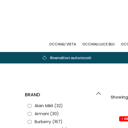
OCCHIALI VISTA
OCCHIALI LUCE BLU
OCC
Rivenditori autorizzati
BRAND
Showing 
Alain Mikli
(32)
Armani
(30)
- 2
Burberry
(167)