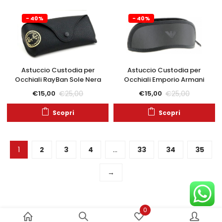
- 40%
- 40%
Astuccio Custodia per
Astuccio Custodia per
Occhiali RayBan Sole Nera
Occhiali Emporio Armani
€
25,00
€
25,00
€
15,00
€
15,00
Scopri
Scopri
1
2
3
4
…
33
34
35
→
0