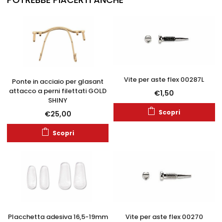
Vite per aste flex 00287L
Ponte in acciaio per glasant
attacco a perni filettati GOLD
€
1,50
SHINY
Scopri
€
25,00
Scopri
Placchetta adesiva 16,5-19mm
Vite per aste flex 00270