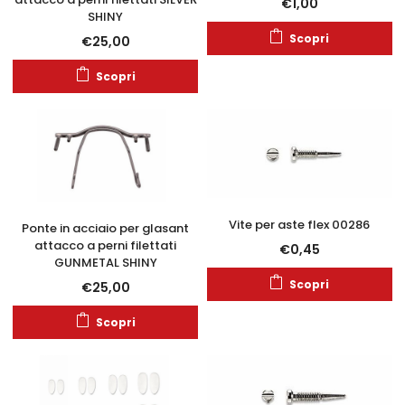
€
1,00
SHINY
Scopri
€
25,00
Scopri
Vite per aste flex 00286
Ponte in acciaio per glasant
attacco a perni filettati
€
0,45
GUNMETAL SHINY
Scopri
€
25,00
Scopri