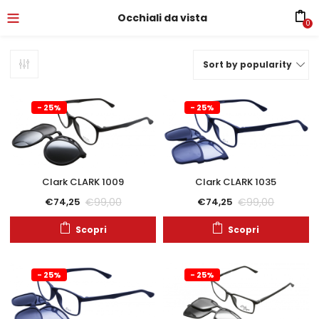
Occhiali da vista
0
Sort by popularity
- 25%
- 25%
Clark CLARK 1009
Clark CLARK 1035
€
99,00
€
99,00
€
74,25
€
74,25
Scopri
Scopri
- 25%
- 25%