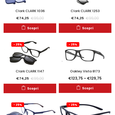
Clark CLARK 1036
Clark CLARK 1253
€
99,00
€
99,00
€
74,25
€
74,25
Scopri
Scopri
- 25%
- 25%
Clark CLARK 1147
Oakley Vista 8173
€
123,75
–
€
129,75
€
99,00
€
74,25
Scopri
Scopri
- 25%
- 25%