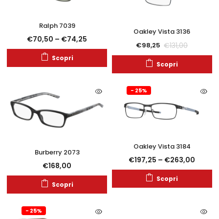
Ralph 7039
Oakley Vista 3136
€
70,50
–
€
74,25
€
131,00
€
98,25
Scopri
Scopri
- 25%
Oakley Vista 3184
Burberry 2073
€
197,25
–
€
263,00
€
168,00
Scopri
Scopri
- 25%