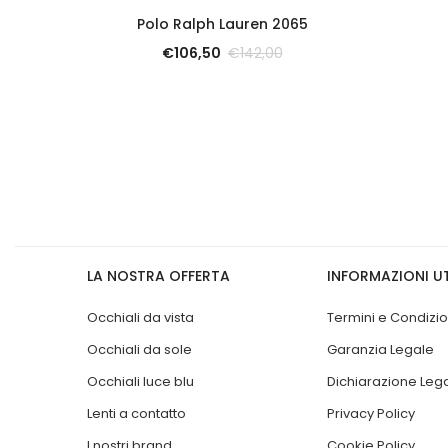
SCOPRI
Polo Ralph Lauren 2065
€
106,50
€
142,00
LA NOSTRA OFFERTA
INFORMAZIONI UT
Occhiali da vista
Termini e Condizio
Occhiali da sole
Garanzia Legale
Occhiali luce blu
Dichiarazione Leg
Lenti a contatto
Privacy Policy
I nostri brand
Cookie Policy