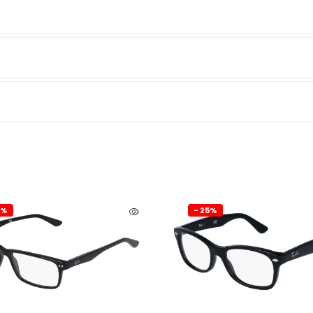
5%
- 25%