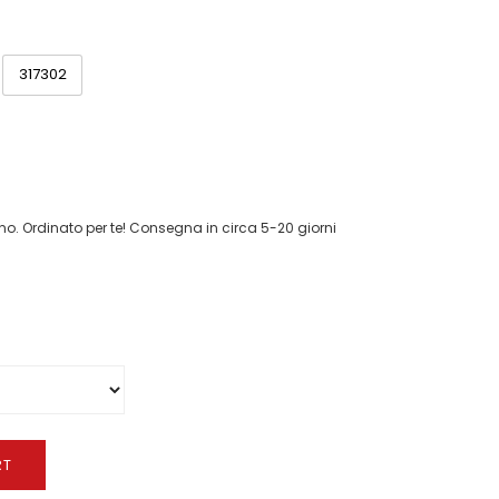
317302
o. Ordinato per te! Consegna in circa 5-20 giorni
RT