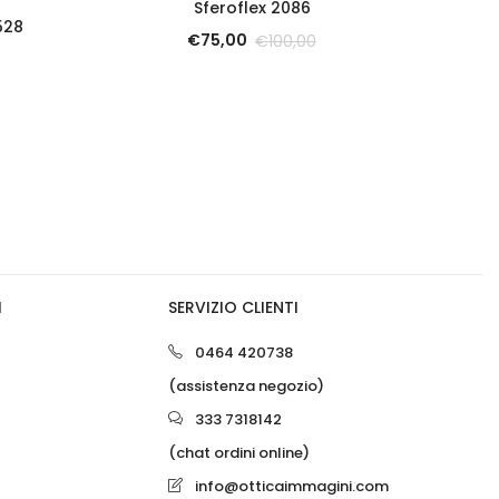
Sferoflex 2086
528
€
75,00
€
100,00
0
I
SERVIZIO CLIENTI
0
0464 420738
(assistenza negozio)
333 7318142
(chat ordini online)
info@otticaimmagini.com