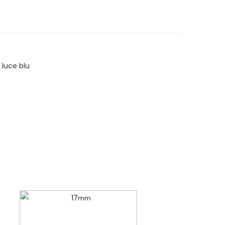
 luce blu
17
mm