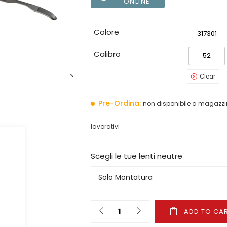
ONLINE
Colore
317301
Calibro
52
Clear
Pre-Ordina:
non disponibile a magazzin
lavorativi
Scegli le tue lenti neutre
Quantity
ADD TO CA