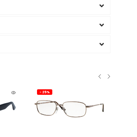
- 25%
- 
SCOPRI