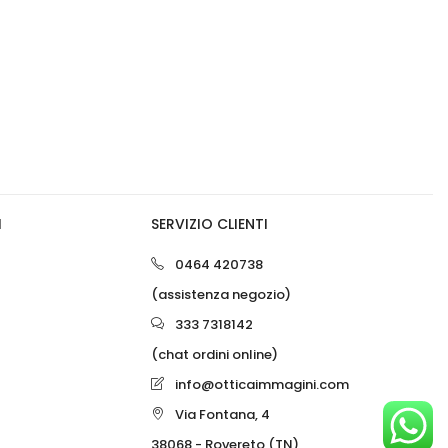
0
0
I
SERVIZIO CLIENTI
0464 420738
(assistenza negozio)
333 7318142
(chat ordini online)
info@otticaimmagini.com
Via Fontana, 4
38068 - Rovereto (TN)