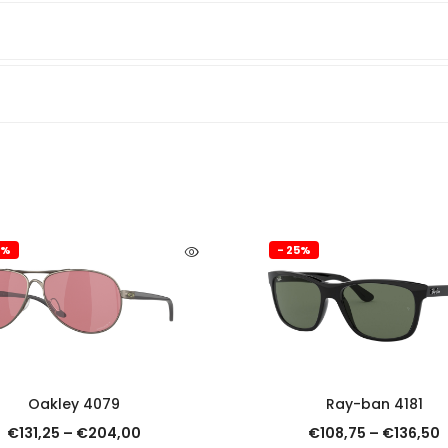
5%
- 25%
SCOPRI
SCOPRI
Oakley 4079
Ray-ban 4181
€
131,25
–
€
204,00
€
108,75
–
€
136,50