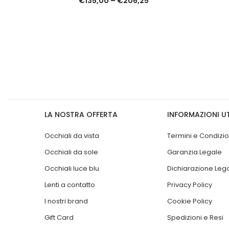
€
135,00
–
€
206,25
LA NOSTRA OFFERTA
INFORMAZIONI UT
Occhiali da vista
Termini e Condizio
Occhiali da sole
Garanzia Legale
Occhiali luce blu
Dichiarazione Leg
Lenti a contatto
Privacy Policy
I nostri brand
Cookie Policy
Gift Card
Spedizioni e Resi