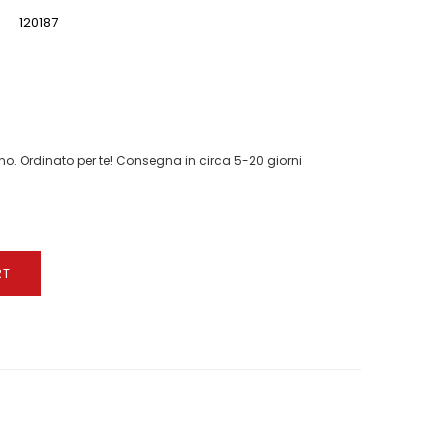
120187
o. Ordinato per te! Consegna in circa 5-20 giorni
RT