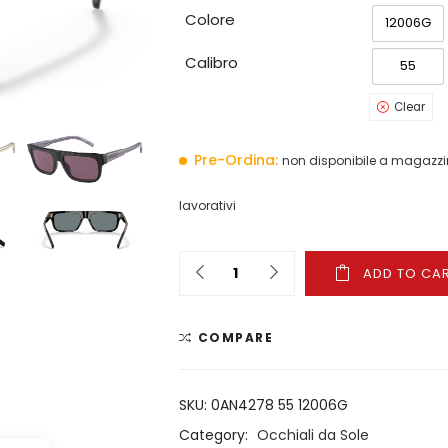
Colore
12006G
Calibro
55
Clear
Pre-Ordina:
non disponibile a magazzin
lavorativi
Quantity
ADD TO CA
COMPARE
SKU:
0AN4278 55 12006G
Category:
Occhiali da Sole