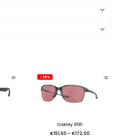
- 25%
SCOPRI
Oakley 9191
€
151,50
–
€
172,00