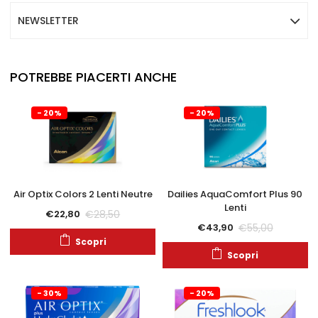
NEWSLETTER
POTREBBE PIACERTI ANCHE
- 20%
- 20%
Air Optix Colors 2 Lenti Neutre
Dailies AquaComfort Plus 90
Lenti
€
28,50
€
22,80
€
55,00
€
43,90
Scopri
Scopri
- 30%
- 20%