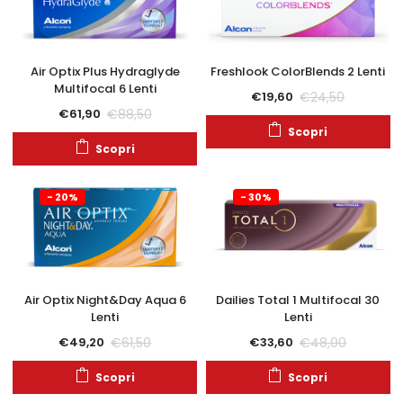
Air Optix Plus Hydraglyde
Freshlook ColorBlends 2 Lenti
Multifocal 6 Lenti
€
24,50
€
19,60
€
88,50
€
61,90
Scopri
Scopri
- 20%
- 30%
Air Optix Night&Day Aqua 6
Dailies Total 1 Multifocal 30
Lenti
Lenti
€
61,50
€
48,00
€
49,20
€
33,60
Scopri
Scopri