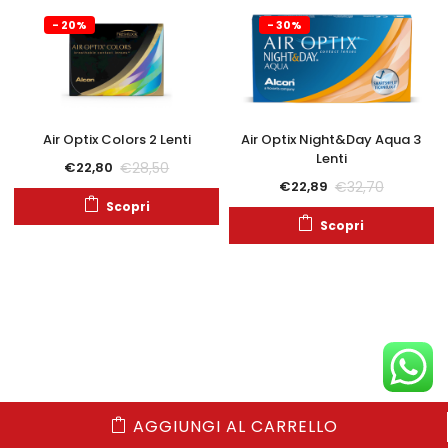
- 20%
- 30%
Air Optix Colors 2 Lenti
Air Optix Night&Day Aqua 3
Lenti
€
28,50
€
22,80
€
32,70
€
22,89
Scopri
Scopri
AGGIUNGI AL CARRELLO