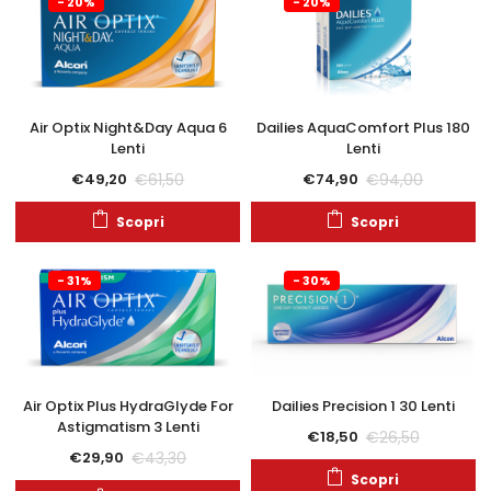
- 20%
- 20%
Air Optix Night&Day Aqua 6
Dailies AquaComfort Plus 180
Lenti
Lenti
€
61,50
€
94,00
€
49,20
€
74,90
Scopri
Scopri
- 31%
- 30%
Air Optix Plus HydraGlyde For
Dailies Precision 1 30 Lenti
Astigmatism 3 Lenti
€
26,50
€
18,50
€
43,30
€
29,90
Scopri