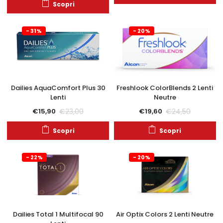
Scopri
- 31%
- 20%
Dailies AquaComfort Plus 30
Freshlook ColorBlends 2 Lenti
Lenti
Neutre
€
23,00
€
24,50
€
15,90
€
19,60
Scopri
Scopri
- 22%
- 20%
Dailies Total 1 Multifocal 90
Air Optix Colors 2 Lenti Neutre