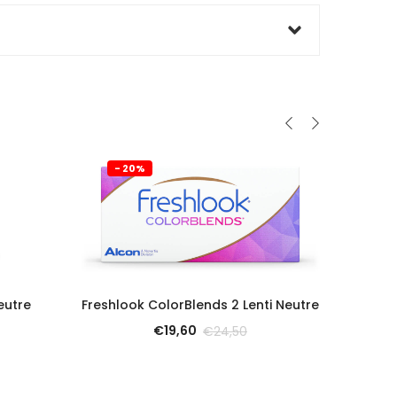
- 20%
- 
SCOPRI
eutre
Freshlook ColorBlends 2 Lenti Neutre
€
19,60
€
24,50