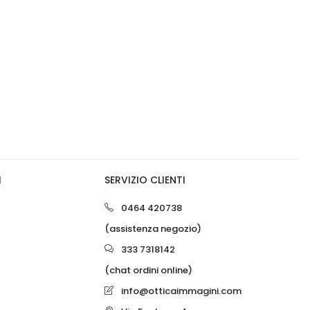
0
0
I
SERVIZIO CLIENTI
0464 420738
(assistenza negozio)
333 7318142
(chat ordini online)
info@otticaimmagini.com