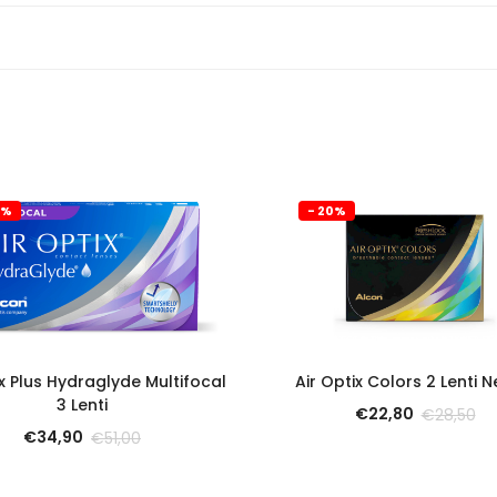
2%
- 20%
SCOPRI
SCOPRI
ix Plus Hydraglyde Multifocal
Air Optix Colors 2 Lenti N
3 Lenti
€
22,80
€
28,50
€
34,90
€
51,00