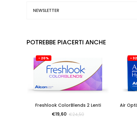
NEWSLETTER
POTREBBE PIACERTI ANCHE
- 20%
- 3
SCOPRI
Freshlook ColorBlends 2 Lenti
Air Opt
€
19,60
€
24,50