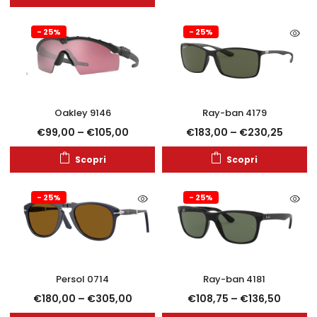
- 25%
- 25%
Oakley 9146
Ray-ban 4179
€
99,00
–
€
105,00
€
183,00
–
€
230,25
Scopri
Scopri
- 25%
- 25%
Persol 0714
Ray-ban 4181
€
180,00
–
€
305,00
€
108,75
–
€
136,50