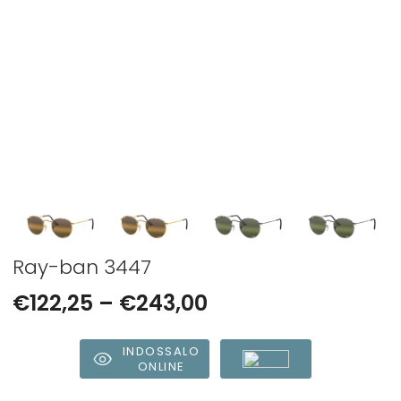
Ray-ban 3447
€
122,25
–
€
243,00
INDOSSALO
ONLINE