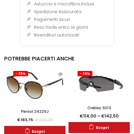
Astuccio e microfibra inclusi
Spedizione Assicurata
Pagamenti sicuri
Reso facile entro 14 giorni
Rivenditori autorizzati
POTREBBE PIACERTI ANCHE
- 25%
- 25%
Oakley 9213
Persol 2422SJ
€
114,00
–
€
142,50
€
245,00
€
183,75
Scopri
Scopri