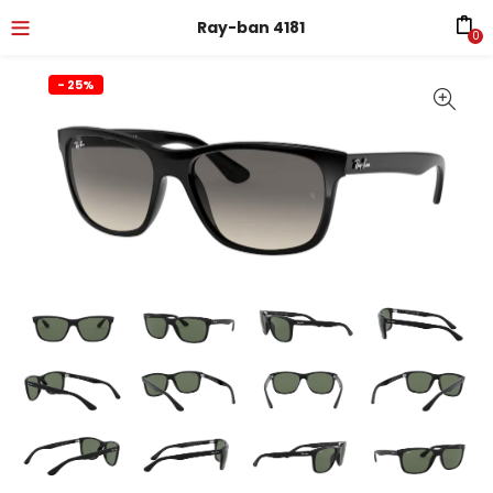
Ray-ban 4181
0
- 25%