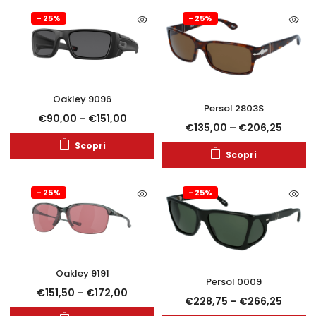
- 25%
- 25%
Oakley 9096
Persol 2803S
€
90,00
–
€
151,00
€
135,00
–
€
206,25
Scopri
Scopri
- 25%
- 25%
Oakley 9191
Persol 0009
€
151,50
–
€
172,00
€
228,75
–
€
266,25