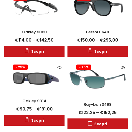
Oakley 9060
Persol 0649
€
114,00
–
€
142,50
€
150,00
–
€
295,00
Scopri
Scopri
- 25%
- 25%
Oakley 9014
Ray-ban 3498
€
90,75
–
€
191,00
€
122,25
–
€
152,25
Scopri
Scopri