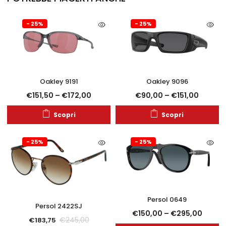
- 25%
- 25%
Oakley 9191
Oakley 9096
€
151,50
–
€
172,00
€
90,00
–
€
151,00
Scopri
Scopri
- 25%
- 25%
Persol 0649
Persol 2422SJ
€
150,00
–
€
295,00
€
245,00
€
183,75