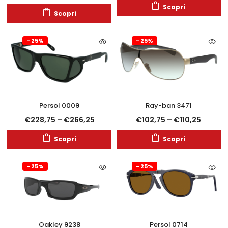
Scopri
Scopri
- 25%
- 25%
Persol 0009
Ray-ban 3471
€
228,75
–
€
266,25
€
102,75
–
€
110,25
Scopri
Scopri
- 25%
- 25%
Oakley 9238
Persol 0714