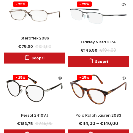
- 25%
- 25%
Sferoflex 2086
Oakley Vista 3174
€
100,00
€
75,00
€
194,00
€
145,50
Scopri
Scopri
- 25%
- 25%
Persol 2410VJ
Polo Ralph Lauren 2083
€
114,00
–
€
140,00
€
245,00
€
183,75