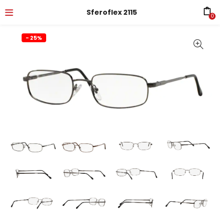
Sferoflex 2115
0
- 25%