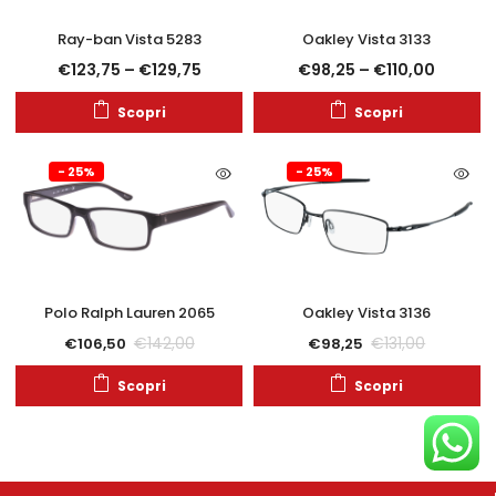
Ray-ban Vista 5283
Oakley Vista 3133
€
123,75
–
€
129,75
€
98,25
–
€
110,00
Scopri
Scopri
- 25%
- 25%
Polo Ralph Lauren 2065
Oakley Vista 3136
€
142,00
€
131,00
€
106,50
€
98,25
Scopri
Scopri