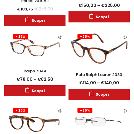
Persol 2410VJ
€
150,00
–
€
225,00
€
245,00
€
183,75
Scopri
Scopri
- 25%
- 25%
Ralph 7044
Polo Ralph Lauren 2083
€
78,00
–
€
82,50
€
114,00
–
€
140,00
Scopri
Scopri
- 25%
- 25%