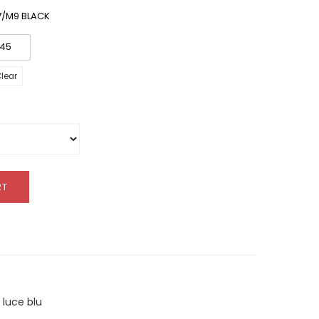
7/M9 BLACK
45
lear
RT
 luce blu