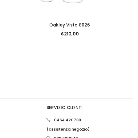
SCOPRI
Oakley Vista 8026
€
210,00
0
0
I
SERVIZIO CLIENTI
0464 420738
(assistenza negozio)