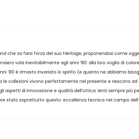
e brand che sa farsi forza del suo héritage, proponendosi come o
siero vola inevitabilmente agli anni ’80: alla loro voglia di colore,
ni ’80 è rimasto invariato lo spirito (e quanto ne abbiamo bisogno
. Ma le collezioni vivono perfettamente nel presente e riescono 
e agli aspetti di innovazione e qualità dell’ottica: lenti sempre p
empre stato soprattutto questo: eccellenza tecnica nel campo dell’