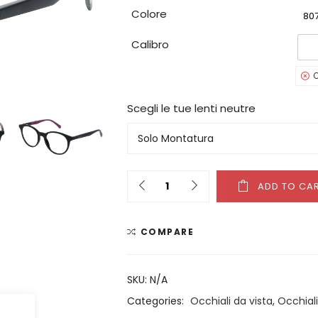
Colore
80
Calibro
C
Scegli le tue lenti neutre
Quantity
ADD TO CA
COMPARE
SKU:
N/A
Categories:
Occhiali da vista
,
Occhiali