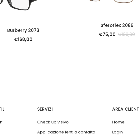
SCOPRI
Sferoflex 2086
SCOPRI
Burberry 2073
€
75,00
€
100,00
€
168,00
ILI
SERVIZI
AREA CLIENT
ni
Check up visivo
Home
Applicazione lenti a contatto
Login