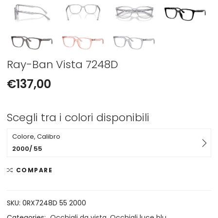
Ray-Ban Vista 7248D
€
137,00
Scegli tra i colori disponibili
Colore, Calibro
2000/ 55
COMPARE
SKU:
0RX7248D 55 2000
Categories:
Occhiali da vista
,
Occhiali luce blu