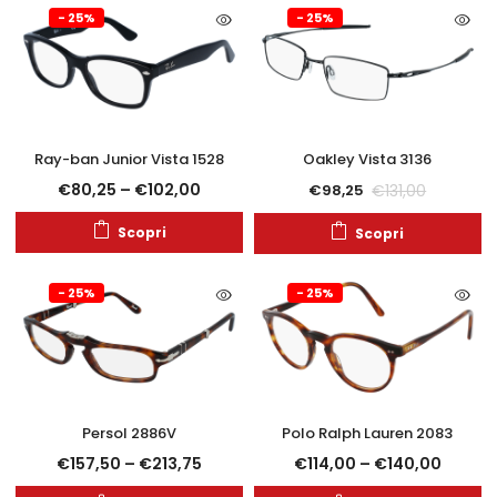
- 25%
- 25%
Ray-ban Junior Vista 1528
Oakley Vista 3136
€
80,25
–
€
102,00
€
131,00
€
98,25
Scopri
Scopri
- 25%
- 25%
Persol 2886V
Polo Ralph Lauren 2083
€
157,50
–
€
213,75
€
114,00
–
€
140,00